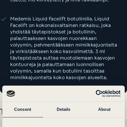
Medemis Liquid Facelift botuliinilla. Liquid
Facelift on kokonaisvaltainen ratkaisu, joka
yhdistää täytepistokset ja botuliinin,
palauttaakseen kasvojen nuorekkaan
volyymin, pehmentääkseen mimiikkajuonteita
ja virkistääkseen koko kasvoilmettä. 3 ml
täytepistosta auttaa muotoilemaan kasvojen
kontuureja ja palauttamaan luonnollisen
volyymin, samalla kun botuliini tasoittaa
mimiikkajuonteita koko kasvojen alueelta.
Consent
Details
About
Tarjoukset