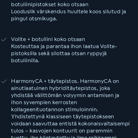
botuliinipistokset koko otsaan
Looduslik värskendus huultele koos silutud ja
pingul otsmikuga.
Volite + botuliini koko otsaan
Kosteuttaa ja parantaa ihon laatua Volite-
pistoksilla sekä silottaa otsan ryppyjä
botuliinilla.
HarmonyCA + täytepistos. HarmonyCA on
ainutlaatuinen hybriditäytepistos, joka
yhdistää välittömän volyymin antamisen ja
ihon syvempien kerrosten
kollageenituotannon stimuloinnin.
Yhdistettynä klassiseen täytepistokseen
voidaan saavuttaa entistä kokonaisvaltaisempi
tulos – kasvojen kontuurit on paremmin
tuettu, iho kiinteytetty ja ilme raikkaampi.