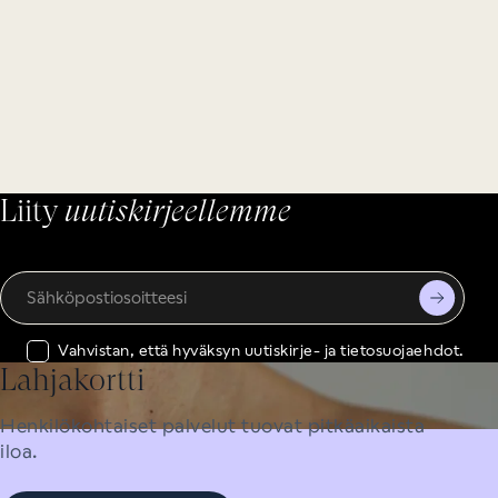
Liity
uutiskirjeellemme
Sähköpostiosoitteesi
Vahvistan, että hyväksyn
uutiskirje-
ja
tietosuojaehdot.
Lahjakortti
Henkilökohtaiset palvelut tuovat pitkäaikaista
iloa.