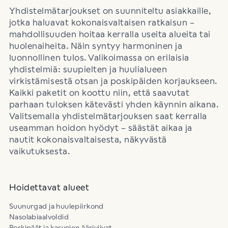
Yhdistelmätarjoukset on suunniteltu asiakkaille,
jotka haluavat kokonaisvaltaisen ratkaisun –
mahdollisuuden hoitaa kerralla useita alueita tai
huolenaiheita. Näin syntyy harmoninen ja
luonnollinen tulos. Valikoimassa on erilaisia
yhdistelmiä: suupielten ja huulialueen
virkistämisestä otsan ja poskipäiden korjaukseen.
Kaikki paketit on koottu niin, että saavutat
parhaan tuloksen kätevästi yhden käynnin aikana.
Valitsemalla yhdistelmätarjouksen saat kerralla
useamman hoidon hyödyt – säästät aikaa ja
nautit kokonaisvaltaisesta, näkyvästä
vaikutuksesta.
Hoidettavat alueet
Suunurgad ja huulepiirkond
Nasolabiaalvoldid
Poskipäät ja kasvojen ääriviivat