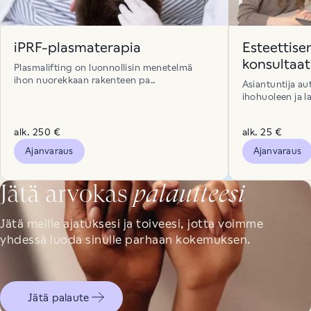
iPRF-plasmaterapia
Esteettise
konsultaat
Plasmalifting on luonnollisin menetelmä
ihon nuorekkaan rakenteen pa..
Asiantuntija au
ihohuoleen ja la
alk. 250 €
alk. 25 €
Ajanvaraus
Ajanvaraus
Jätä arvokas
palautteesi
Jätä meille ajatuksesi ja toiveesi, jotta voimme
yhdessä luoda sinulle parhaan kokemuksen.
Jätä palaute