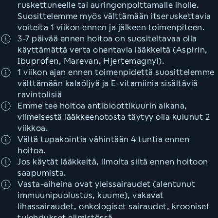
ruskettuneelle tai auringonpolttamalle iholle.
Suosittelemme myös välttämään itseruskettavia
voiteita 1 viikon ennen ja jälkeen toimenpiteen.
3-7 päivää ennen hoitoa on suositeltavaa olla
käyttämättä verta ohentavia lääkkeitä (Aspirin,
Ibuprofen, Marevan, Hjertemagnyl).
1 viikon ajan ennen toimenpidettä suosittelemme
välttämään kalaöljyä ja E-vitamiinia sisältäviä
ravintolisiä
Emme tee hoitoa antibioottikuurin aikana,
viimeisestä lääkkeenotosta täytyy olla kulunut 2
viikkoa.
Vältä tupakointia vähintään 4 tuntia ennen
hoitoa.
Jos käytät lääkkeitä, ilmoita siitä ennen hoitoon
saapumista.
Vasta-aiheina ovat yleissairaudet (alentunut
immuunipuolustus, kuume), vakavat
lihassairaudet, onkologiset sairaudet, krooniset
tulehdukset elimistössä,