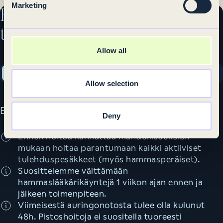
Marketing
Ennen &
jälkeen
toimenpiteen
Allow all
Ennen toimenpidettä
Toimenpiteen jälkeen
Allow selection
Ennen toimenpidettä
Deny
Ennen hoitoa kannattaa mahdollisuuksien
mukaan hoitaa parantumaan kaikki aktiiviset
tulehduspesäkkeet (myös hammasperäiset).
Suosittelemme välttämään
hammaslääkärikäyntejä 1 viikon ajan ennen ja
jälkeen toimenpiteen.
Viimeisestä auringonotosta tulee olla kulunut
48h. Pistoshoitoja ei suositella tuoreesti