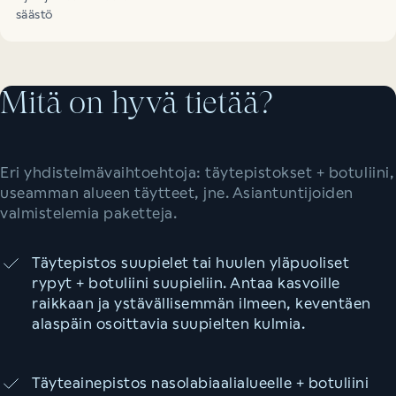
säästö
Mitä on hyvä tietää?
Eri yhdistelmävaihtoehtoja: täytepistokset + botuliini,
useamman alueen täytteet, jne. Asiantuntijoiden
valmistelemia paketteja.
Täytepistos suupielet tai huulen yläpuoliset
rypyt + botuliini suupieliin. Antaa kasvoille
raikkaan ja ystävällisemmän ilmeen, keventäen
alaspäin osoittavia suupielten kulmia.
Täyteainepistos nasolabiaalialueelle + botuliini