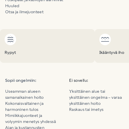
Huuled
Otsa ja ilmejuonteet
Rypyt
Ikääntyvä iho
Sopii ongelmiin:
Ei sovellu:
Useamman alueen
Yksittäinen alue tai
samanaikainen hoito
yksittäinen ongelma – varaa
Kokonaisvaltainen ja
yksittäinen hoito
harmoninen tulos
Raskaus tai imetys
Mimiikkajuonteet ja
volyymin menetys yhdessä
Ajan ja kustannusten