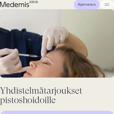
Siirry
Ajanvaraus
sisältöön
Medemis
kliinik
Yhdistelmätarjoukset
pistoshoidoille