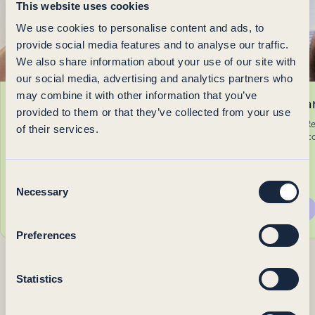
This website uses cookies
We use cookies to personalise content and ads, to
provide social media features and to analyse our traffic.
We also share information about your use of our site with
our social media, advertising and analytics partners who
may combine it with other information that you’ve
Yhdistelmätarjoukset ihon
Hair Restar
provided to them or that they’ve collected from your use
laadun parantamiseen
Miesten Hair R
of their services.
jäsennelty hoito
Ihon laatua parantavat kombot ovat
erityisesti koottuja hoitopakette..
Consent
alk. 399 €
alk. 994 €
Necessary
Selection
Ajanvaraus
Ajanvaraus
Preferences
Statistics