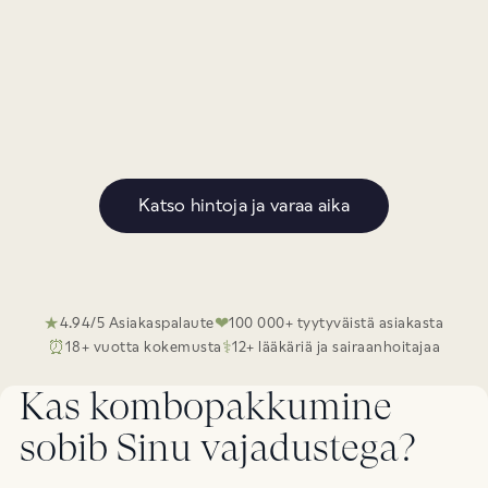
Täyteainepistos suupieliin tai ylähuulen ryppyihin +
395 €
botuliini suupieliin
Täyteainepistos nasolabiaalialueelle + botuliini
395 €
suupieliin
Täyteainepistos poskipäihin + botuliinipistokset
650 €
koko otsaan
Täyteainepistos huulet 1 ml + botuliinipistokset
603 €
koko otsaan
Katso hintoja ja varaa aika
Täyteainepistos huulet 0.6 ml + botuliinipistokset
534 €
koko otsaan
565 €
Biorevitalisaatio Volite + botuliini koko otsaan
990 €
HarmonyCa yhdessä täyteainepistoksen kanssa
Medemis Liquid Facelift botuliinilla
★
❤
4.94/5 Asiakaspalaute
100 000+ tyytyväistä asiakasta
1200 €
(Täyteainepistos 3ml + botuliini full face)
⏰
⚕
18+ vuotta kokemusta
12+ lääkäriä ja sairaanhoitajaa
Kas kombopakkumine
sobib Sinu vajadustega?