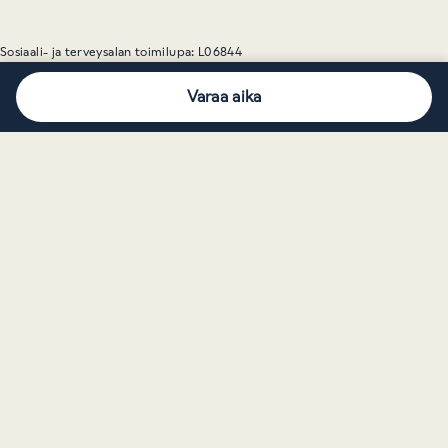
Sosiaali- ja terveysalan toimilupa: L06844
Varaa aika
© 2026 Medemis Kliinik
Tietosuojakäytäntö